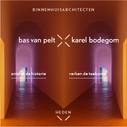
Skip
BINNENHUISARCHITECTEN
to
BINNENHUISARCHITECTEN
content
ontdek de historie
verken de toekomst
HEDEN