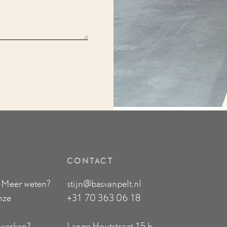
CONTACT
. Meer weten?
stijn@basvanpelt.nl
nze
+31 70 363 06 18
 werken?
Lange Houtstraat 15 b,