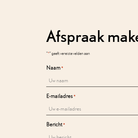
Afspraak mak
*
"
" geeft vereiste velden aan
Naam
*
E-mailadres
*
Bericht
*